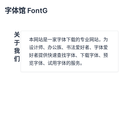
字体馆 FontG
关
本网站是一家字体下载的专业网站，为
于
设计师、办公族、书法爱好者、字体爱
我
好者提供快速查找字体、下载字体、预
们
览字体、试用字体的服务。