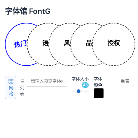
字体馆 FontG
热门字体
语言
风格
品牌
授权
字体大小
字体
重置
43
颜色
网
列
格
表