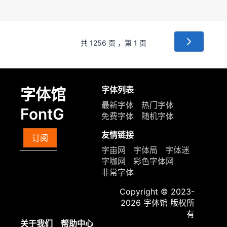
共 1256 页 ，第 1 页
字体列表
字体馆
最新字体
热门字体
FontG
免费字体
随机字体
友情链接
订阅
字亩网
字体局
字体迷
字咖网
彩色字体网
非常字体
Copyright © 2023-
2026
字体馆
版权所
有
关于我们
帮助中心