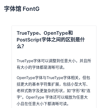
字体馆 FontG
TrueType、OpenType和
PostScript字体之间的区别是什
么？
TrueType字体可以调整到任意大小，并且所
有大小的字体都是清晰可读。
OpenType字体与TrueType字体相关，但包
括更大的基本字符集扩展，包括小型大写、
老样式数字及更复杂的形状，如“字形”和“连
字”。OpenType 字体还可以缩放为任意大
小且在任意大小下都清晰可读。