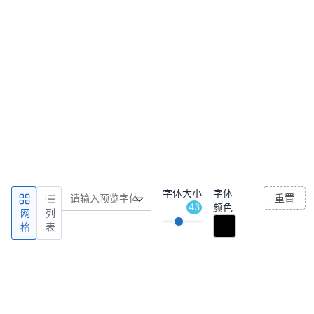
字体大小
字体
重置
43
颜色
网
列
格
表