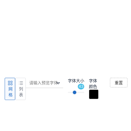
字体大小
字体
重置
43
颜色
网
列
格
表