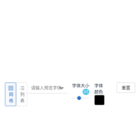
字体大小
字体
重置
43
颜色
网
列
格
表