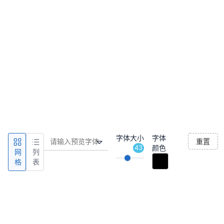
字体大小
字体
重置
43
颜色
网
列
格
表