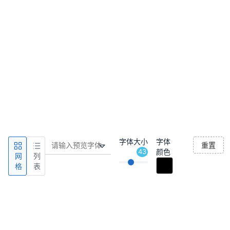
字体大小
字体
重置
43
颜色
网
列
格
表