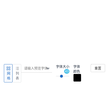
字体大小
字体
重置
43
颜色
网
列
格
表