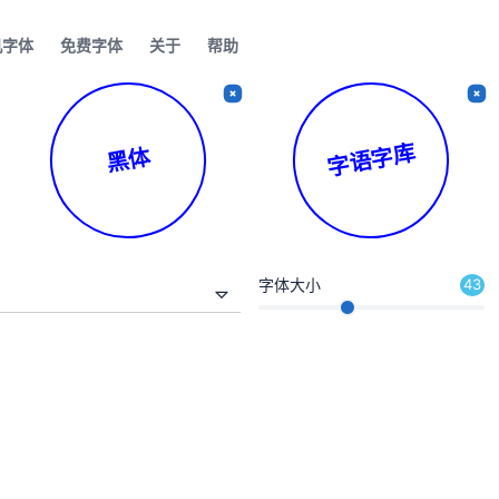
机字体
免费字体
关于
帮助
字语字库
黑体
字体大小
43