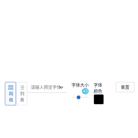
字体大小
字体
重置
43
颜色
网
列
格
表