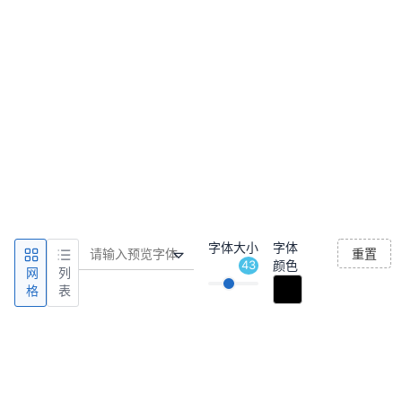
字体大小
字体
重置
43
颜色
网
列
格
表