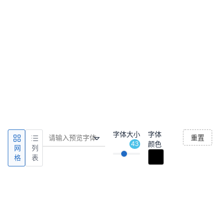
字体大小
字体
重置
43
颜色
网
列
格
表