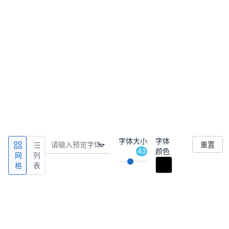
字体大小
字体
重置
43
颜色
网
列
格
表