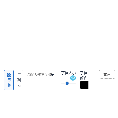
字体大小
字体
重置
43
颜色
网
列
格
表