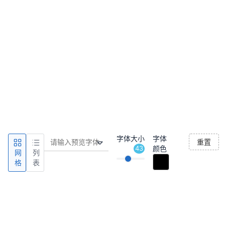
字体大小
字体
重置
43
颜色
网
列
格
表