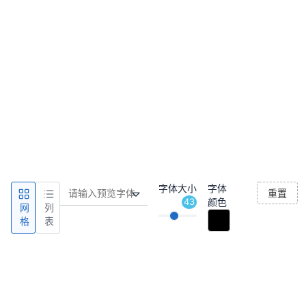
字体大小
字体
重置
43
颜色
网
列
格
表