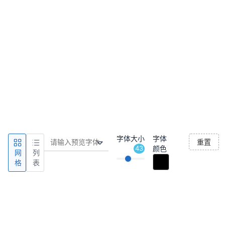
字体大小
字体
重置
43
颜色
网
列
格
表