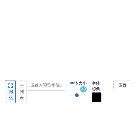
字体大小
字体
重置
43
颜色
网
列
格
表