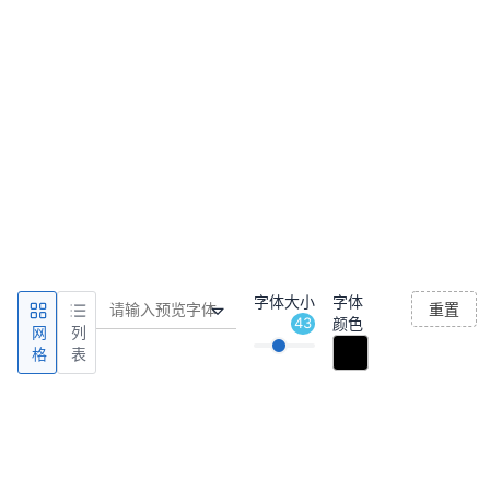
字体大小
字体
重置
43
颜色
网
列
格
表