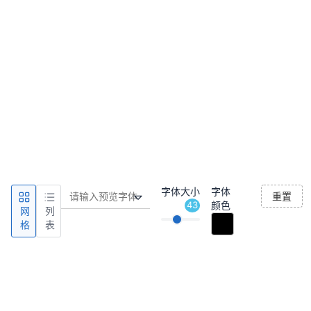
字体大小
字体
重置
43
颜色
网
列
格
表