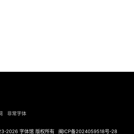
网
非常字体
023-2026
字体馆
版权所有
闽ICP备2024059518号-28