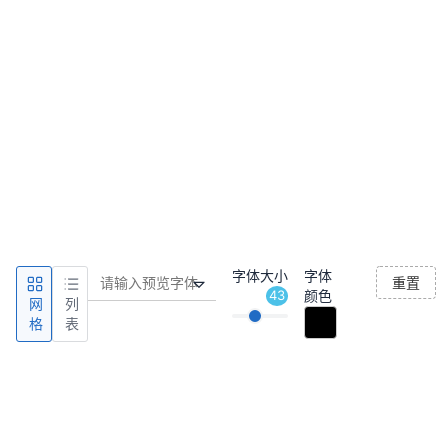
字体大小
字体
重置
43
颜色
网
列
格
表