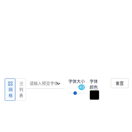
字体大小
字体
重置
43
颜色
网
列
格
表