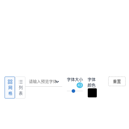
字体大小
字体
重置
43
颜色
网
列
格
表