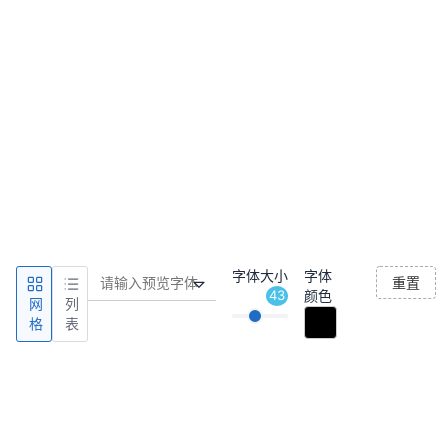
字体大小
字体
重置
43
颜色
网
列
格
表