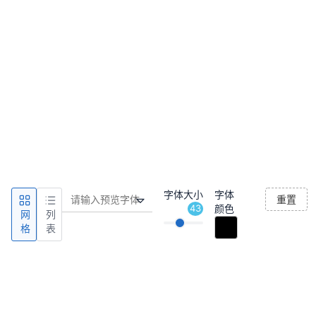
字体大小
字体
重置
43
颜色
网
列
格
表