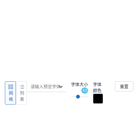
字体大小
字体
重置
43
颜色
网
列
格
表