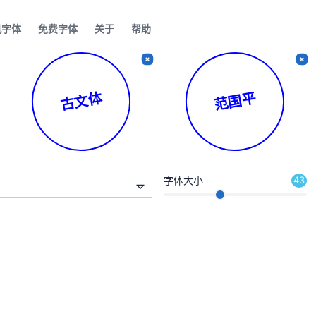
机字体
免费字体
关于
帮助
古文体
范国平
字体大小
43