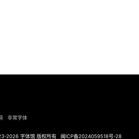
网
非常字体
023-2026
字体馆
版权所有
闽ICP备2024059518号-28