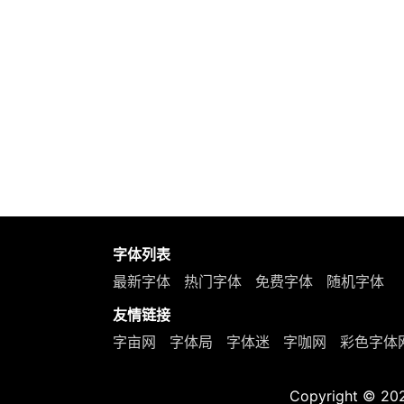
字体列表
最新字体
热门字体
免费字体
随机字体
友情链接
字亩网
字体局
字体迷
字咖网
彩色字体
Copyright © 2