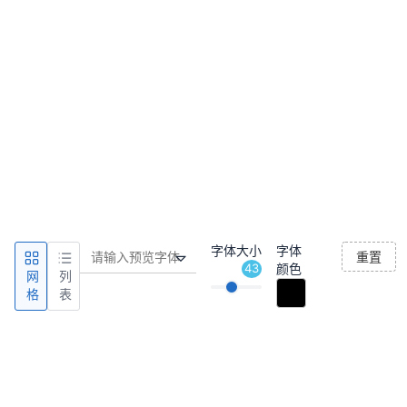
字体大小
字体
重置
43
颜色
网
列
格
表