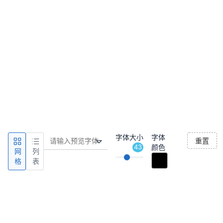
字体大小
字体
重置
43
颜色
网
列
格
表