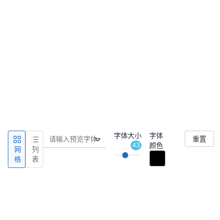
字体大小
字体
重置
43
颜色
网
列
格
表