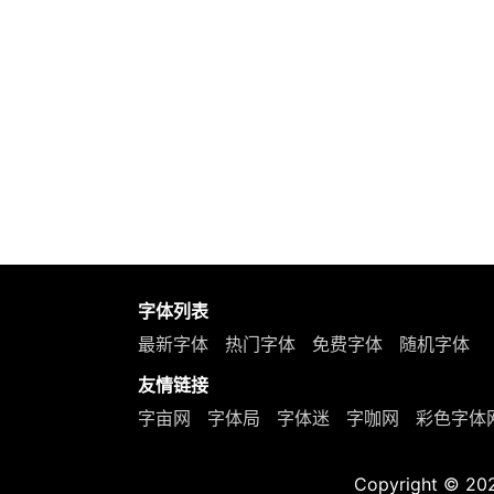
字体列表
最新字体
热门字体
免费字体
随机字体
友情链接
字亩网
字体局
字体迷
字咖网
彩色字体
Copyright © 2