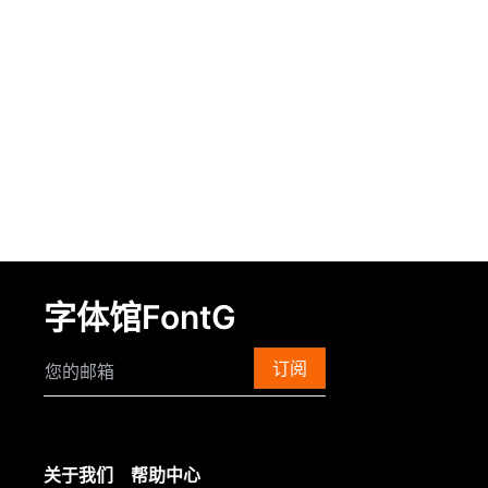
字体馆FontG
订阅
关于我们
帮助中心