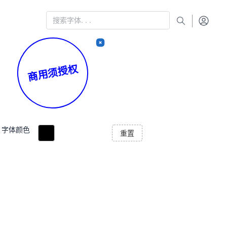
商用须授权
字体颜色
重置