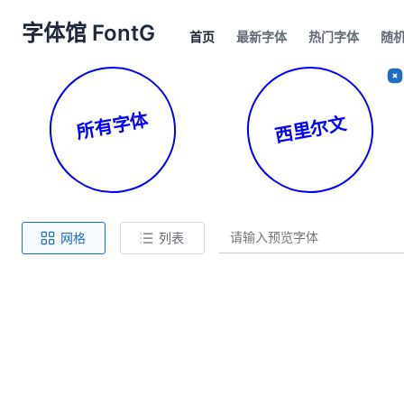
字体馆 FontG
首页
最新字体
热门字体
随
所有字体
西里尔文
网格
列表