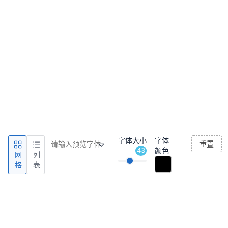
字体大小
字体
重置
43
颜色
网
列
格
表