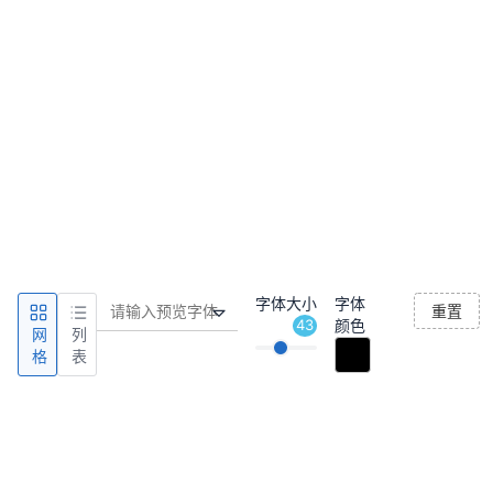
字体大小
字体
重置
43
颜色
网
列
格
表