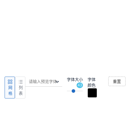
字体大小
字体
重置
43
颜色
网
列
格
表