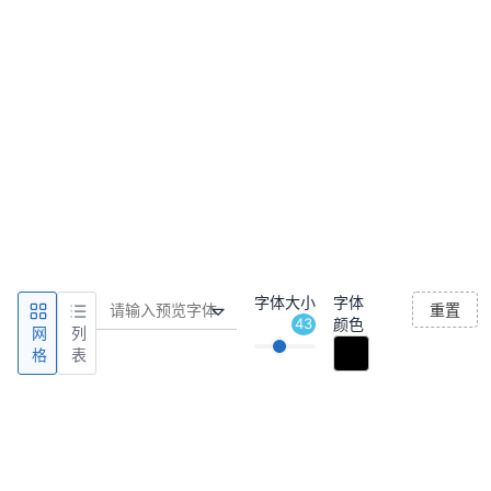
字体大小
字体
重置
43
颜色
网
列
格
表