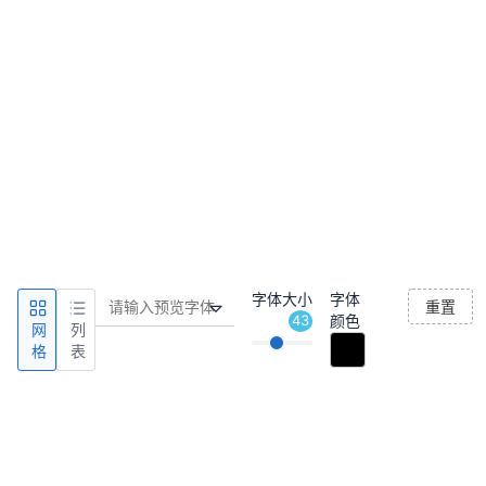
字体大小
字体
重置
43
颜色
网
列
格
表