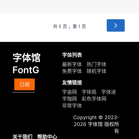
共 5 页 ，第 1 页
字体列表
字体馆
最新字体
热门字体
FontG
免费字体
随机字体
友情链接
订阅
字亩网
字体局
字体迷
字咖网
彩色字体网
非常字体
Copyright © 2023-
2026
字体馆
版权所
有
关于我们
帮助中心