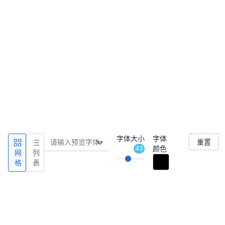
字体大小
字体
重置
43
颜色
网
列
格
表