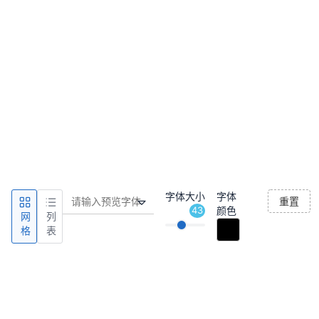
字体大小
字体
重置
43
颜色
网
列
格
表