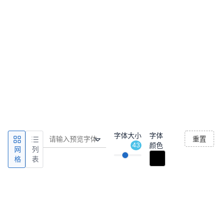
字体大小
字体
重置
43
颜色
网
列
格
表