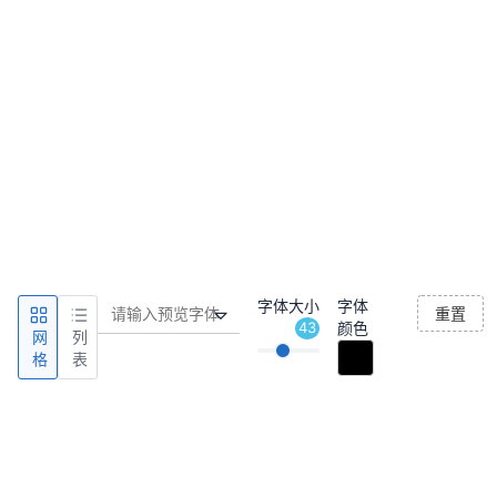
字体大小
字体
重置
43
颜色
网
列
格
表