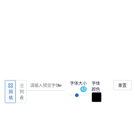
字体大小
字体
重置
43
颜色
网
列
格
表