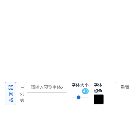
字体大小
字体
重置
43
颜色
网
列
格
表