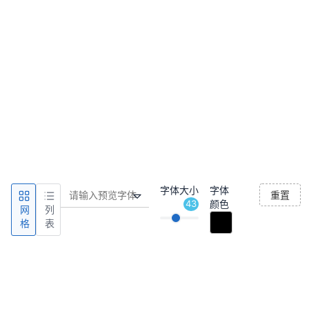
字体大小
字体
重置
43
颜色
网
列
格
表