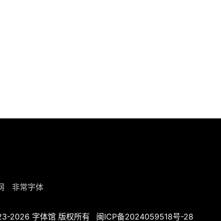
网
非常字体
023-2026
字体馆
版权所有
闽ICP备2024059518号-28