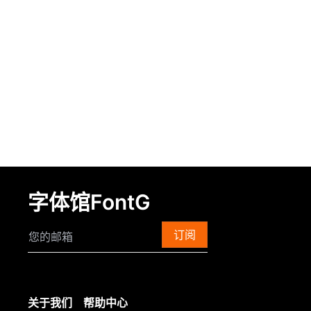
字体馆FontG
订阅
关于我们
帮助中心