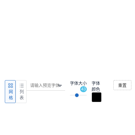
字体大小
字体
重置
43
颜色
网
列
格
表