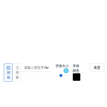
字体大小
字体
重置
43
颜色
网
列
格
表