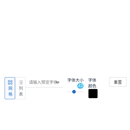
字体大小
字体
重置
43
颜色
网
列
格
表